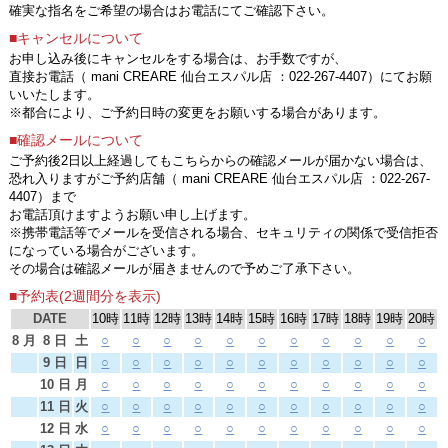
確実な指名をご希望の場合はお電話にてご確認下さい。
■キャンセルについて
お申し込み後にキャンセルをする場合は、お手数ですが、
直接お電話（ mani CREARE 仙台エスパル店 ：022-267-4407）にてお願
いいたします。
※都合により、ご予約日時の変更をお願いする場合があります。
■確認メールについて
ご予約後2日以上経過してもこちらからの確認メールが届かない場合は、
恐れ入りますがご予約店舗（ mani CREARE 仙台エスパル店 ：022-267-
4407）まで
お電話頂けますようお願い申し上げます。
※携帯電話等でメールを受信される場合、セキュリティの関係で受信拒否
になっている場合がございます。
その場合は確認メールが届きませんので予めご了承下さい。
■予約表(2週間分を表示)
DATE
10時
11時
12時
13時
14時
15時
16時
17時
18時
19時
20時
8 月
8 日
土
○
○
○
○
○
○
○
○
○
○
○
9 日
日
○
○
○
○
○
○
○
○
○
○
○
10 日
月
○
○
○
○
○
○
○
○
○
○
○
11 日
火
○
○
○
○
○
○
○
○
○
○
○
12 日
水
○
○
○
○
○
○
○
○
○
○
○