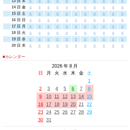
13 日
木
○
○
○
○
○
○
○
○
○
○
○
14 日
金
○
○
○
○
○
○
○
○
○
○
○
15 日
土
○
○
○
○
○
○
○
○
○
○
○
16 日
日
○
○
○
○
○
○
○
○
○
○
○
17 日
月
○
○
○
○
○
○
○
○
○
○
○
18 日
火
○
○
○
○
○
○
○
○
○
○
○
19 日
水
○
○
○
○
○
○
○
○
○
○
○
20 日
木
○
○
○
○
○
○
○
○
○
○
○
■カレンダー
2026 年 8 月
日
月
火
水
木
金
土
1
2
3
4
5
6
7
8
9
10
11
12
13
14
15
16
17
18
19
20
21
22
23
24
25
26
27
28
29
30
31