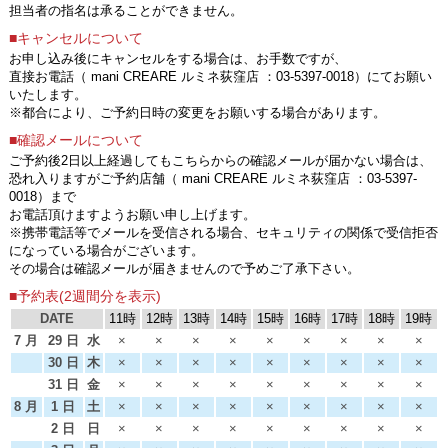
担当者の指名は承ることができません。
■キャンセルについて
お申し込み後にキャンセルをする場合は、お手数ですが、
直接お電話（ mani CREARE ルミネ荻窪店 ：03-5397-0018）にてお願い
いたします。
※都合により、ご予約日時の変更をお願いする場合があります。
■確認メールについて
ご予約後2日以上経過してもこちらからの確認メールが届かない場合は、
恐れ入りますがご予約店舗（ mani CREARE ルミネ荻窪店 ：03-5397-
0018）まで
お電話頂けますようお願い申し上げます。
※携帯電話等でメールを受信される場合、セキュリティの関係で受信拒否
になっている場合がございます。
その場合は確認メールが届きませんので予めご了承下さい。
■予約表(2週間分を表示)
DATE
11時
12時
13時
14時
15時
16時
17時
18時
19時
7 月
29 日
水
×
×
×
×
×
×
×
×
×
30 日
木
×
×
×
×
×
×
×
×
×
31 日
金
×
×
×
×
×
×
×
×
×
8 月
1 日
土
×
×
×
×
×
×
×
×
×
2 日
日
×
×
×
×
×
×
×
×
×