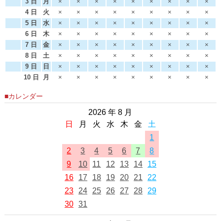
3 日
月
×
×
×
×
×
×
×
×
×
4 日
火
×
×
×
×
×
×
×
×
×
5 日
水
×
×
×
×
×
×
×
×
×
6 日
木
×
×
×
×
×
×
×
×
×
7 日
金
×
×
×
×
×
×
×
×
×
8 日
土
×
×
×
×
×
×
×
×
×
9 日
日
×
×
×
×
×
×
×
×
×
10 日
月
×
×
×
×
×
×
×
×
×
■カレンダー
2026 年 8 月
日
月
火
水
木
金
土
1
2
3
4
5
6
7
8
9
10
11
12
13
14
15
16
17
18
19
20
21
22
23
24
25
26
27
28
29
30
31