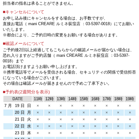
担当者の指名は承ることができません。
■キャンセルについて
お申し込み後にキャンセルをする場合は、お手数ですが、
直接お電話（ mani CREARE ルミネ荻窪店 ：03-5397-0018）にてお願い
いたします。
※都合により、ご予約日時の変更をお願いする場合があります。
■確認メールについて
ご予約後2日以上経過してもこちらからの確認メールが届かない場合は、
恐れ入りますがご予約店舗（ mani CREARE ルミネ荻窪店 ：03-5397-
0018）まで
お電話頂けますようお願い申し上げます。
※携帯電話等でメールを受信される場合、セキュリティの関係で受信拒否
になっている場合がございます。
その場合は確認メールが届きませんので予めご了承下さい。
■予約表(2週間分を表示)
DATE
11時
12時
13時
14時
15時
16時
17時
18時
19時
7 月
19 日
日
×
×
×
×
×
×
×
×
×
20 日
月
×
×
×
×
×
×
×
×
×
21 日
火
×
×
×
×
×
×
×
×
×
22 日
水
×
×
×
×
×
×
×
×
×
23 日
木
×
×
×
×
×
×
×
×
×