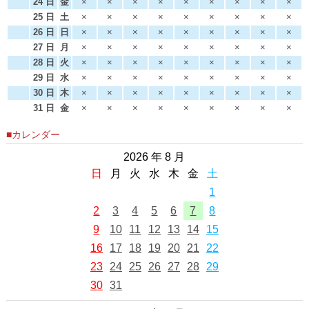
24 日
金
×
×
×
×
×
×
×
×
×
25 日
土
×
×
×
×
×
×
×
×
×
26 日
日
×
×
×
×
×
×
×
×
×
27 日
月
×
×
×
×
×
×
×
×
×
28 日
火
×
×
×
×
×
×
×
×
×
29 日
水
×
×
×
×
×
×
×
×
×
30 日
木
×
×
×
×
×
×
×
×
×
31 日
金
×
×
×
×
×
×
×
×
×
■カレンダー
2026 年 8 月
日
月
火
水
木
金
土
1
2
3
4
5
6
7
8
9
10
11
12
13
14
15
16
17
18
19
20
21
22
23
24
25
26
27
28
29
30
31