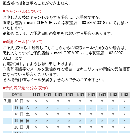
担当者の指名は承ることができません。
■キャンセルについて
お申し込み後にキャンセルをする場合は、お手数ですが、
直接お電話（ mani CREARE ルミネ荻窪店 ：03-5397-0018）にてお願い
いたします。
※都合により、ご予約日時の変更をお願いする場合があります。
■確認メールについて
ご予約後2日以上経過してもこちらからの確認メールが届かない場合は、
恐れ入りますがご予約店舗（ mani CREARE ルミネ荻窪店 ：03-5397-
0018）まで
お電話頂けますようお願い申し上げます。
※携帯電話等でメールを受信される場合、セキュリティの関係で受信拒否
になっている場合がございます。
その場合は確認メールが届きませんので予めご了承下さい。
■予約表(2週間分を表示)
DATE
11時
12時
13時
14時
15時
16時
17時
18時
19時
7 月
16 日
木
×
×
×
×
×
×
×
×
×
17 日
金
×
×
×
×
×
×
×
×
×
18 日
土
×
×
×
×
×
×
×
×
×
19 日
日
×
×
×
×
×
×
×
×
×
20 日
月
×
×
×
×
×
×
×
×
×