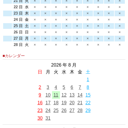
21 日
火
×
×
×
×
×
×
×
×
×
22 日
水
×
×
×
×
×
×
×
×
×
23 日
木
×
×
×
×
×
×
×
×
×
24 日
金
×
×
×
×
×
×
×
×
×
25 日
土
×
×
×
×
×
×
×
×
×
26 日
日
×
×
×
×
×
×
×
×
×
27 日
月
×
×
×
×
×
×
×
×
×
28 日
火
×
×
×
×
×
×
×
×
×
■カレンダー
2026 年 8 月
日
月
火
水
木
金
土
1
2
3
4
5
6
7
8
9
10
11
12
13
14
15
16
17
18
19
20
21
22
23
24
25
26
27
28
29
30
31