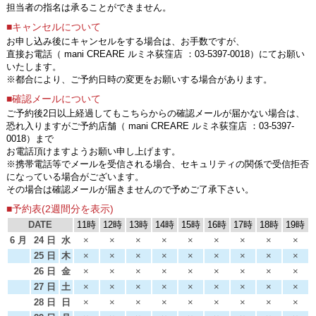
担当者の指名は承ることができません。
■キャンセルについて
お申し込み後にキャンセルをする場合は、お手数ですが、
直接お電話（ mani CREARE ルミネ荻窪店 ：03-5397-0018）にてお願い
いたします。
※都合により、ご予約日時の変更をお願いする場合があります。
■確認メールについて
ご予約後2日以上経過してもこちらからの確認メールが届かない場合は、
恐れ入りますがご予約店舗（ mani CREARE ルミネ荻窪店 ：03-5397-
0018）まで
お電話頂けますようお願い申し上げます。
※携帯電話等でメールを受信される場合、セキュリティの関係で受信拒否
になっている場合がございます。
その場合は確認メールが届きませんので予めご了承下さい。
■予約表(2週間分を表示)
DATE
11時
12時
13時
14時
15時
16時
17時
18時
19時
6 月
24 日
水
×
×
×
×
×
×
×
×
×
25 日
木
×
×
×
×
×
×
×
×
×
26 日
金
×
×
×
×
×
×
×
×
×
27 日
土
×
×
×
×
×
×
×
×
×
28 日
日
×
×
×
×
×
×
×
×
×