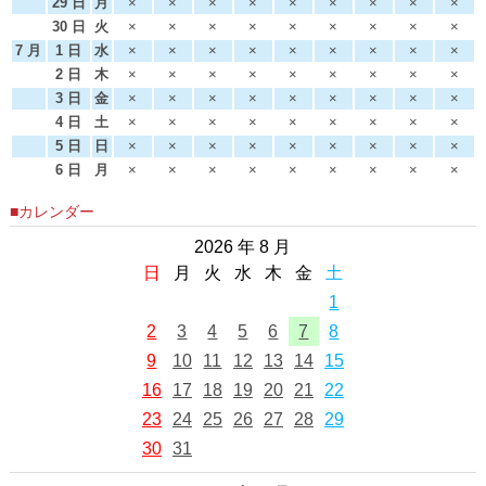
29 日
月
×
×
×
×
×
×
×
×
×
30 日
火
×
×
×
×
×
×
×
×
×
7 月
1 日
水
×
×
×
×
×
×
×
×
×
2 日
木
×
×
×
×
×
×
×
×
×
3 日
金
×
×
×
×
×
×
×
×
×
4 日
土
×
×
×
×
×
×
×
×
×
5 日
日
×
×
×
×
×
×
×
×
×
6 日
月
×
×
×
×
×
×
×
×
×
■カレンダー
2026 年 8 月
日
月
火
水
木
金
土
1
2
3
4
5
6
7
8
9
10
11
12
13
14
15
16
17
18
19
20
21
22
23
24
25
26
27
28
29
30
31