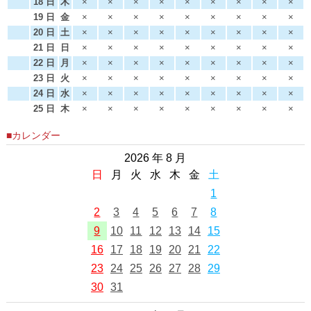
18 日
木
×
×
×
×
×
×
×
×
×
19 日
金
×
×
×
×
×
×
×
×
×
20 日
土
×
×
×
×
×
×
×
×
×
21 日
日
×
×
×
×
×
×
×
×
×
22 日
月
×
×
×
×
×
×
×
×
×
23 日
火
×
×
×
×
×
×
×
×
×
24 日
水
×
×
×
×
×
×
×
×
×
25 日
木
×
×
×
×
×
×
×
×
×
■カレンダー
2026 年 8 月
日
月
火
水
木
金
土
1
2
3
4
5
6
7
8
9
10
11
12
13
14
15
16
17
18
19
20
21
22
23
24
25
26
27
28
29
30
31