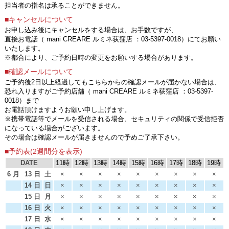
担当者の指名は承ることができません。
■キャンセルについて
お申し込み後にキャンセルをする場合は、お手数ですが、
直接お電話（ mani CREARE ルミネ荻窪店 ：03-5397-0018）にてお願い
いたします。
※都合により、ご予約日時の変更をお願いする場合があります。
■確認メールについて
ご予約後2日以上経過してもこちらからの確認メールが届かない場合は、
恐れ入りますがご予約店舗（ mani CREARE ルミネ荻窪店 ：03-5397-
0018）まで
お電話頂けますようお願い申し上げます。
※携帯電話等でメールを受信される場合、セキュリティの関係で受信拒否
になっている場合がございます。
その場合は確認メールが届きませんので予めご了承下さい。
■予約表(2週間分を表示)
DATE
11時
12時
13時
14時
15時
16時
17時
18時
19時
6 月
13 日
土
×
×
×
×
×
×
×
×
×
14 日
日
×
×
×
×
×
×
×
×
×
15 日
月
×
×
×
×
×
×
×
×
×
16 日
火
×
×
×
×
×
×
×
×
×
17 日
水
×
×
×
×
×
×
×
×
×