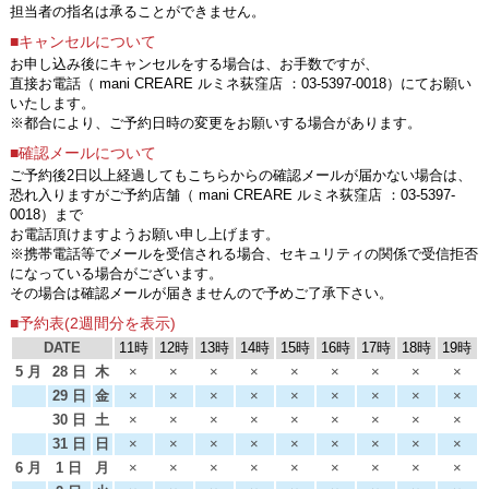
担当者の指名は承ることができません。
■キャンセルについて
お申し込み後にキャンセルをする場合は、お手数ですが、
直接お電話（ mani CREARE ルミネ荻窪店 ：03-5397-0018）にてお願い
いたします。
※都合により、ご予約日時の変更をお願いする場合があります。
■確認メールについて
ご予約後2日以上経過してもこちらからの確認メールが届かない場合は、
恐れ入りますがご予約店舗（ mani CREARE ルミネ荻窪店 ：03-5397-
0018）まで
お電話頂けますようお願い申し上げます。
※携帯電話等でメールを受信される場合、セキュリティの関係で受信拒否
になっている場合がございます。
その場合は確認メールが届きませんので予めご了承下さい。
■予約表(2週間分を表示)
DATE
11時
12時
13時
14時
15時
16時
17時
18時
19時
5 月
28 日
木
×
×
×
×
×
×
×
×
×
29 日
金
×
×
×
×
×
×
×
×
×
30 日
土
×
×
×
×
×
×
×
×
×
31 日
日
×
×
×
×
×
×
×
×
×
6 月
1 日
月
×
×
×
×
×
×
×
×
×