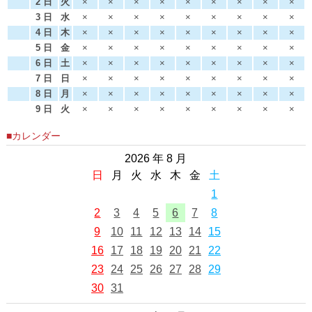
2 日
火
×
×
×
×
×
×
×
×
×
3 日
水
×
×
×
×
×
×
×
×
×
4 日
木
×
×
×
×
×
×
×
×
×
5 日
金
×
×
×
×
×
×
×
×
×
6 日
土
×
×
×
×
×
×
×
×
×
7 日
日
×
×
×
×
×
×
×
×
×
8 日
月
×
×
×
×
×
×
×
×
×
9 日
火
×
×
×
×
×
×
×
×
×
■カレンダー
2026 年 8 月
日
月
火
水
木
金
土
1
2
3
4
5
6
7
8
9
10
11
12
13
14
15
16
17
18
19
20
21
22
23
24
25
26
27
28
29
30
31