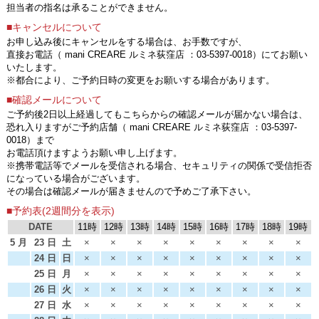
担当者の指名は承ることができません。
■キャンセルについて
お申し込み後にキャンセルをする場合は、お手数ですが、
直接お電話（ mani CREARE ルミネ荻窪店 ：03-5397-0018）にてお願い
いたします。
※都合により、ご予約日時の変更をお願いする場合があります。
■確認メールについて
ご予約後2日以上経過してもこちらからの確認メールが届かない場合は、
恐れ入りますがご予約店舗（ mani CREARE ルミネ荻窪店 ：03-5397-
0018）まで
お電話頂けますようお願い申し上げます。
※携帯電話等でメールを受信される場合、セキュリティの関係で受信拒否
になっている場合がございます。
その場合は確認メールが届きませんので予めご了承下さい。
■予約表(2週間分を表示)
DATE
11時
12時
13時
14時
15時
16時
17時
18時
19時
5 月
23 日
土
×
×
×
×
×
×
×
×
×
24 日
日
×
×
×
×
×
×
×
×
×
25 日
月
×
×
×
×
×
×
×
×
×
26 日
火
×
×
×
×
×
×
×
×
×
27 日
水
×
×
×
×
×
×
×
×
×