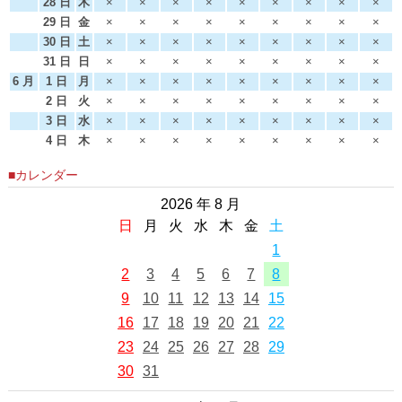
28 日
木
×
×
×
×
×
×
×
×
×
29 日
金
×
×
×
×
×
×
×
×
×
30 日
土
×
×
×
×
×
×
×
×
×
31 日
日
×
×
×
×
×
×
×
×
×
6 月
1 日
月
×
×
×
×
×
×
×
×
×
2 日
火
×
×
×
×
×
×
×
×
×
3 日
水
×
×
×
×
×
×
×
×
×
4 日
木
×
×
×
×
×
×
×
×
×
■カレンダー
2026 年 8 月
日
月
火
水
木
金
土
1
2
3
4
5
6
7
8
9
10
11
12
13
14
15
16
17
18
19
20
21
22
23
24
25
26
27
28
29
30
31