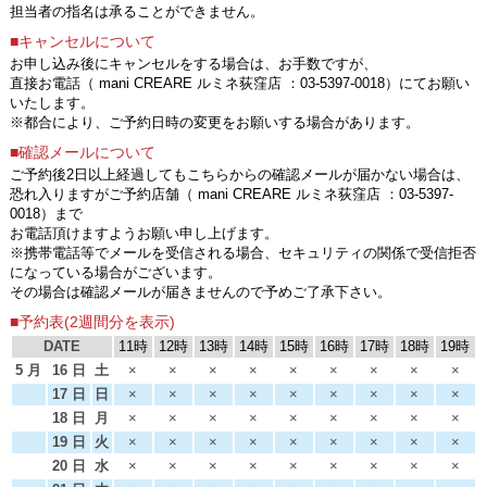
担当者の指名は承ることができません。
■キャンセルについて
お申し込み後にキャンセルをする場合は、お手数ですが、
直接お電話（ mani CREARE ルミネ荻窪店 ：03-5397-0018）にてお願い
いたします。
※都合により、ご予約日時の変更をお願いする場合があります。
■確認メールについて
ご予約後2日以上経過してもこちらからの確認メールが届かない場合は、
恐れ入りますがご予約店舗（ mani CREARE ルミネ荻窪店 ：03-5397-
0018）まで
お電話頂けますようお願い申し上げます。
※携帯電話等でメールを受信される場合、セキュリティの関係で受信拒否
になっている場合がございます。
その場合は確認メールが届きませんので予めご了承下さい。
■予約表(2週間分を表示)
DATE
11時
12時
13時
14時
15時
16時
17時
18時
19時
5 月
16 日
土
×
×
×
×
×
×
×
×
×
17 日
日
×
×
×
×
×
×
×
×
×
18 日
月
×
×
×
×
×
×
×
×
×
19 日
火
×
×
×
×
×
×
×
×
×
20 日
水
×
×
×
×
×
×
×
×
×