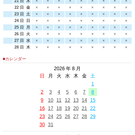
21 日
木
×
×
×
×
×
×
×
×
×
22 日
金
×
×
×
×
×
×
×
×
×
23 日
土
×
×
×
×
×
×
×
×
×
24 日
日
×
×
×
×
×
×
×
×
×
25 日
月
×
×
×
×
×
×
×
×
×
26 日
火
×
×
×
×
×
×
×
×
×
27 日
水
×
×
×
×
×
×
×
×
×
28 日
木
×
×
×
×
×
×
×
×
×
■カレンダー
2026 年 8 月
日
月
火
水
木
金
土
1
2
3
4
5
6
7
8
9
10
11
12
13
14
15
16
17
18
19
20
21
22
23
24
25
26
27
28
29
30
31