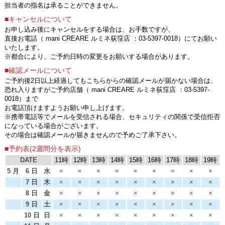
担当者の指名は承ることができません。
■キャンセルについて
お申し込み後にキャンセルをする場合は、お手数ですが、
直接お電話（ mani CREARE ルミネ荻窪店 ：03-5397-0018）にてお願い
いたします。
※都合により、ご予約日時の変更をお願いする場合があります。
■確認メールについて
ご予約後2日以上経過してもこちらからの確認メールが届かない場合は、
恐れ入りますがご予約店舗（ mani CREARE ルミネ荻窪店 ：03-5397-
0018）まで
お電話頂けますようお願い申し上げます。
※携帯電話等でメールを受信される場合、セキュリティの関係で受信拒否
になっている場合がございます。
その場合は確認メールが届きませんので予めご了承下さい。
■予約表(2週間分を表示)
DATE
11時
12時
13時
14時
15時
16時
17時
18時
19時
5 月
6 日
水
×
×
×
×
×
×
×
×
×
7 日
木
×
×
×
×
×
×
×
×
×
8 日
金
×
×
×
×
×
×
×
×
×
9 日
土
×
×
×
×
×
×
×
×
×
10 日
日
×
×
×
×
×
×
×
×
×