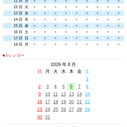
11 日
月
×
×
×
×
×
×
×
×
×
12 日
火
×
×
×
×
×
×
×
×
×
13 日
水
×
×
×
×
×
×
×
×
×
14 日
木
×
×
×
×
×
×
×
×
×
15 日
金
×
×
×
×
×
×
×
×
×
16 日
土
×
×
×
×
×
×
×
×
×
17 日
日
×
×
×
×
×
×
×
×
×
18 日
月
×
×
×
×
×
×
×
×
×
■カレンダー
2026 年 8 月
日
月
火
水
木
金
土
1
2
3
4
5
6
7
8
9
10
11
12
13
14
15
16
17
18
19
20
21
22
23
24
25
26
27
28
29
30
31