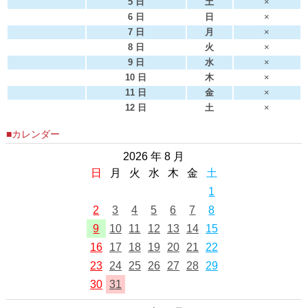
5 日
土
×
6 日
日
×
7 日
月
×
8 日
火
×
9 日
水
×
10 日
木
×
11 日
金
×
12 日
土
×
■カレンダー
2026 年 8 月
日
月
火
水
木
金
土
1
2
3
4
5
6
7
8
9
10
11
12
13
14
15
16
17
18
19
20
21
22
23
24
25
26
27
28
29
30
31