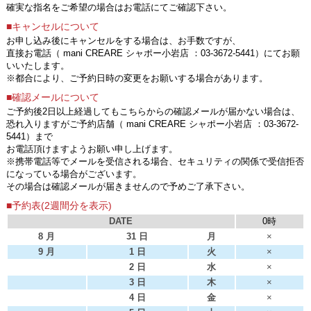
確実な指名をご希望の場合はお電話にてご確認下さい。
■キャンセルについて
お申し込み後にキャンセルをする場合は、お手数ですが、
直接お電話（ mani CREARE シャポー小岩店 ：03-3672-5441）にてお願
いいたします。
※都合により、ご予約日時の変更をお願いする場合があります。
■確認メールについて
ご予約後2日以上経過してもこちらからの確認メールが届かない場合は、
恐れ入りますがご予約店舗（ mani CREARE シャポー小岩店 ：03-3672-
5441）まで
お電話頂けますようお願い申し上げます。
※携帯電話等でメールを受信される場合、セキュリティの関係で受信拒否
になっている場合がございます。
その場合は確認メールが届きませんので予めご了承下さい。
■予約表(2週間分を表示)
DATE
0時
8 月
31 日
月
×
9 月
1 日
火
×
2 日
水
×
3 日
木
×
4 日
金
×