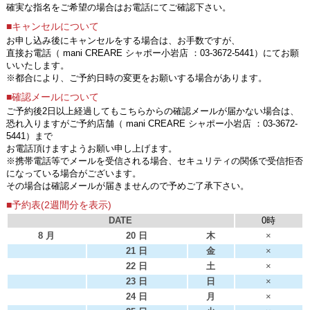
確実な指名をご希望の場合はお電話にてご確認下さい。
■キャンセルについて
お申し込み後にキャンセルをする場合は、お手数ですが、
直接お電話（ mani CREARE シャポー小岩店 ：03-3672-5441）にてお願
いいたします。
※都合により、ご予約日時の変更をお願いする場合があります。
■確認メールについて
ご予約後2日以上経過してもこちらからの確認メールが届かない場合は、
恐れ入りますがご予約店舗（ mani CREARE シャポー小岩店 ：03-3672-
5441）まで
お電話頂けますようお願い申し上げます。
※携帯電話等でメールを受信される場合、セキュリティの関係で受信拒否
になっている場合がございます。
その場合は確認メールが届きませんので予めご了承下さい。
■予約表(2週間分を表示)
DATE
0時
8 月
20 日
木
×
21 日
金
×
22 日
土
×
23 日
日
×
24 日
月
×