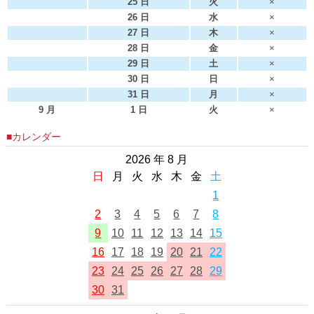
25 日
火
×
26 日
水
×
27 日
木
×
28 日
金
×
29 日
土
×
30 日
日
×
31 日
月
×
9 月
1 日
火
×
■カレンダー
2026 年 8 月
日
月
火
水
木
金
土
1
2
3
4
5
6
7
8
9
10
11
12
13
14
15
16
17
18
19
20
21
22
23
24
25
26
27
28
29
30
31