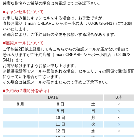
確実な指名をご希望の場合はお電話にてご確認下さい。
■キャンセルについて
お申し込み後にキャンセルをする場合は、お手数ですが、
直接お電話（ mani CREARE シャポー小岩店 ：03-3672-5441）にてお願
いいたします。
※都合により、ご予約日時の変更をお願いする場合があります。
■確認メールについて
ご予約後2日以上経過してもこちらからの確認メールが届かない場合は、
恐れ入りますがご予約店舗（ mani CREARE シャポー小岩店 ：03-3672-
5441）まで
お電話頂けますようお願い申し上げます。
※携帯電話等でメールを受信される場合、セキュリティの関係で受信拒否
になっている場合がございます。
その場合は確認メールが届きませんので予めご了承下さい。
■予約表(2週間分を表示)
DATE
0時
8 月
8 日
土
×
9 日
日
×
10 日
月
×
11 日
火
○
12 日
水
×