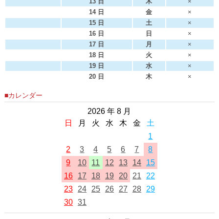
13 日
木
×
14 日
金
×
15 日
土
×
16 日
日
×
17 日
月
×
18 日
火
×
19 日
水
×
20 日
木
×
■カレンダー
2026 年 8 月
日
月
火
水
木
金
土
1
2
3
4
5
6
7
8
9
10
11
12
13
14
15
16
17
18
19
20
21
22
23
24
25
26
27
28
29
30
31