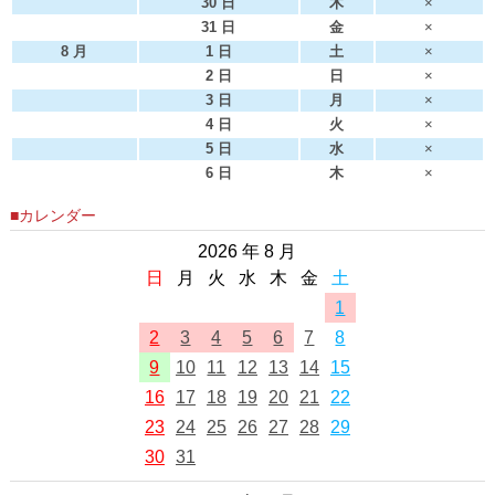
30 日
木
×
31 日
金
×
8 月
1 日
土
×
2 日
日
×
3 日
月
×
4 日
火
×
5 日
水
×
6 日
木
×
■カレンダー
2026 年 8 月
日
月
火
水
木
金
土
1
2
3
4
5
6
7
8
9
10
11
12
13
14
15
16
17
18
19
20
21
22
23
24
25
26
27
28
29
30
31