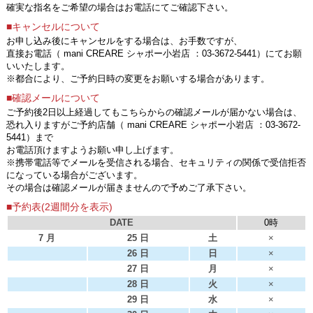
確実な指名をご希望の場合はお電話にてご確認下さい。
■キャンセルについて
お申し込み後にキャンセルをする場合は、お手数ですが、
直接お電話（ mani CREARE シャポー小岩店 ：03-3672-5441）にてお願
いいたします。
※都合により、ご予約日時の変更をお願いする場合があります。
■確認メールについて
ご予約後2日以上経過してもこちらからの確認メールが届かない場合は、
恐れ入りますがご予約店舗（ mani CREARE シャポー小岩店 ：03-3672-
5441）まで
お電話頂けますようお願い申し上げます。
※携帯電話等でメールを受信される場合、セキュリティの関係で受信拒否
になっている場合がございます。
その場合は確認メールが届きませんので予めご了承下さい。
■予約表(2週間分を表示)
DATE
0時
7 月
25 日
土
×
26 日
日
×
27 日
月
×
28 日
火
×
29 日
水
×