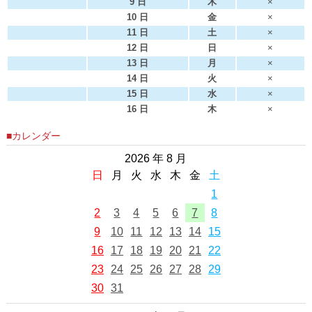
9 日
木
×
10 日
金
×
11 日
土
×
12 日
日
×
13 日
月
×
14 日
火
×
15 日
水
×
16 日
木
×
■カレンダー
2026 年 8 月
日
月
火
水
木
金
土
1
2
3
4
5
6
7
8
9
10
11
12
13
14
15
16
17
18
19
20
21
22
23
24
25
26
27
28
29
30
31