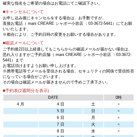
確実な指名をご希望の場合はお電話にてご確認下さい。
■キャンセルについて
お申し込み後にキャンセルをする場合は、お手数ですが、
直接お電話（ mani CREARE シャポー小岩店 ：03-3672-5441）にてお願
いいたします。
※都合により、ご予約日時の変更をお願いする場合があります。
■確認メールについて
ご予約後2日以上経過してもこちらからの確認メールが届かない場合は、
恐れ入りますがご予約店舗（ mani CREARE シャポー小岩店 ：03-3672-
5441）まで
お電話頂けますようお願い申し上げます。
※携帯電話等でメールを受信される場合、セキュリティの関係で受信拒否
になっている場合がございます。
その場合は確認メールが届きませんので予めご了承下さい。
■予約表(2週間分を表示)
DATE
0時
4 月
4 日
土
×
5 日
日
×
6 日
月
×
7 日
火
×
8 日
水
×