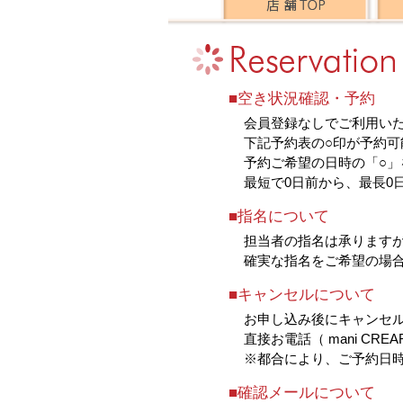
■空き状況確認・予約
会員登録なしでご利用い
下記予約表の○印が予約可
予約ご希望の日時の「○」
最短で0日前から、最長0
■指名について
担当者の指名は承ります
確実な指名をご希望の場
■キャンセルについて
お申し込み後にキャンセ
直接お電話（ mani CRE
※都合により、ご予約日
■確認メールについて