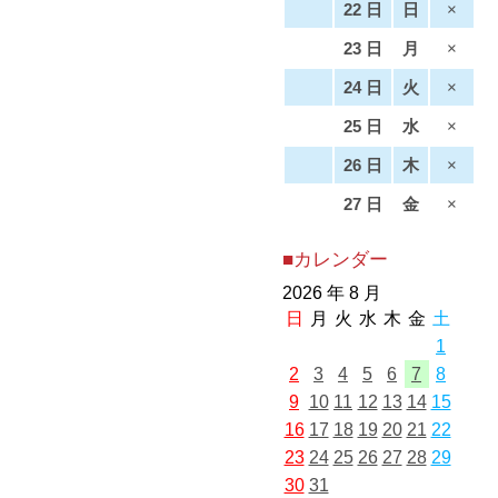
22 日
日
×
23 日
月
×
24 日
火
×
25 日
水
×
26 日
木
×
27 日
金
×
■カレンダー
2026 年 8 月
日
月
火
水
木
金
土
1
2
3
4
5
6
7
8
9
10
11
12
13
14
15
16
17
18
19
20
21
22
23
24
25
26
27
28
29
30
31