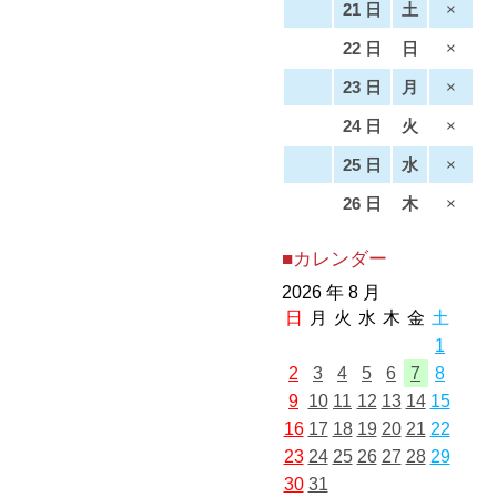
21 日
土
×
22 日
日
×
23 日
月
×
24 日
火
×
25 日
水
×
26 日
木
×
■カレンダー
2026 年 8 月
日
月
火
水
木
金
土
1
2
3
4
5
6
7
8
9
10
11
12
13
14
15
16
17
18
19
20
21
22
23
24
25
26
27
28
29
30
31