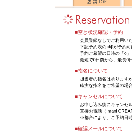
■空き状況確認・予約
会員登録なしでご利用い
下記予約表の○印が予約可
予約ご希望の日時の「○」
最短で0日前から、最長0
■指名について
担当者の指名は承ります
確実な指名をご希望の場
■キャンセルについて
お申し込み後にキャンセ
直接お電話（ mani CRE
※都合により、ご予約日
■確認メールについて