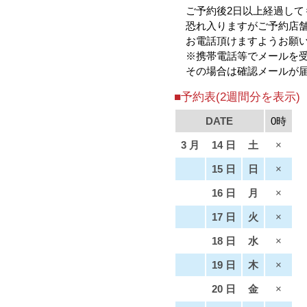
ご予約後2日以上経過して
恐れ入りますがご予約店舗（ m
お電話頂けますようお願
※携帯電話等でメールを
その場合は確認メールが
■予約表(2週間分を表示)
DATE
0時
3 月
14 日
土
×
15 日
日
×
16 日
月
×
17 日
火
×
18 日
水
×
19 日
木
×
20 日
金
×