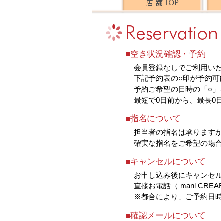
■空き状況確認・予約
会員登録なしでご利用い
下記予約表の○印が予約可
予約ご希望の日時の「○」
最短で0日前から、最長0
■指名について
担当者の指名は承ります
確実な指名をご希望の場
■キャンセルについて
お申し込み後にキャンセ
直接お電話（ mani CRE
※都合により、ご予約日
■確認メールについて