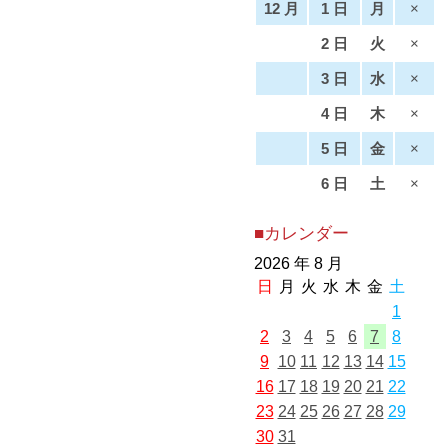
12 月
1 日
月
×
2 日
火
×
3 日
水
×
4 日
木
×
5 日
金
×
6 日
土
×
■カレンダー
2026 年 8 月
日
月
火
水
木
金
土
1
2
3
4
5
6
7
8
9
10
11
12
13
14
15
16
17
18
19
20
21
22
23
24
25
26
27
28
29
30
31