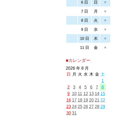
6 日
日
×
7 日
月
×
8 日
火
×
9 日
水
×
10 日
木
×
11 日
金
×
■カレンダー
2026 年 8 月
日
月
火
水
木
金
土
1
2
3
4
5
6
7
8
9
10
11
12
13
14
15
16
17
18
19
20
21
22
23
24
25
26
27
28
29
30
31