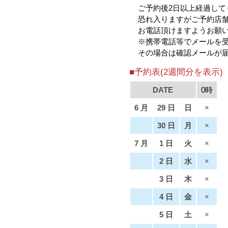
ご予約後2日以上経過して
恐れ入りますがご予約店舗（ m
お電話頂けますようお願
※携帯電話等でメールを
その場合は確認メールが
■予約表(2週間分を表示)
DATE
0時
6 月
29 日
日
×
30 日
月
×
7 月
1 日
火
×
2 日
水
×
3 日
木
×
4 日
金
×
5 日
土
×