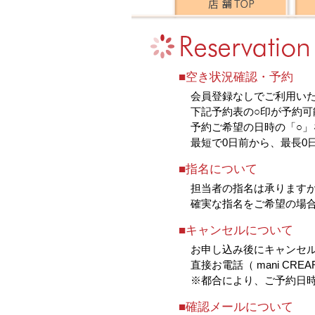
■空き状況確認・予約
会員登録なしでご利用い
下記予約表の○印が予約可
予約ご希望の日時の「○」
最短で0日前から、最長0
■指名について
担当者の指名は承ります
確実な指名をご希望の場
■キャンセルについて
お申し込み後にキャンセ
直接お電話（ mani CRE
※都合により、ご予約日
■確認メールについて