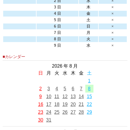
2 日
水
×
3 日
木
×
4 日
金
×
5 日
土
×
6 日
日
×
7 日
月
×
8 日
火
×
9 日
水
×
■カレンダー
2026 年 8 月
日
月
火
水
木
金
土
1
2
3
4
5
6
7
8
9
10
11
12
13
14
15
16
17
18
19
20
21
22
23
24
25
26
27
28
29
30
31