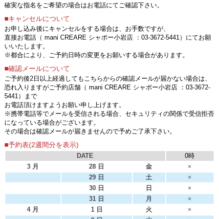
確実な指名をご希望の場合はお電話にてご確認下さい。
■キャンセルについて
お申し込み後にキャンセルをする場合は、お手数ですが、
直接お電話（ mani CREARE シャポー小岩店 ：03-3672-5441）にてお願
いいたします。
※都合により、ご予約日時の変更をお願いする場合があります。
■確認メールについて
ご予約後2日以上経過してもこちらからの確認メールが届かない場合は、
恐れ入りますがご予約店舗（ mani CREARE シャポー小岩店 ：03-3672-
5441）まで
お電話頂けますようお願い申し上げます。
※携帯電話等でメールを受信される場合、セキュリティの関係で受信拒否
になっている場合がございます。
その場合は確認メールが届きませんので予めご了承下さい。
■予約表(2週間分を表示)
DATE
0時
3 月
28 日
金
×
29 日
土
×
30 日
日
×
31 日
月
×
4 月
1 日
火
×